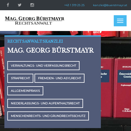
+43 1 319 25 25
kanzlei@buerstmayr.at
Togg
navig
RECHTSANWALTSKANZLEI
MAG. GEORG BÜRSTMAYR
VERWALTUNGS- UND VERFASSUNGSRECHT
STRAFRECHT
FREMDEN- UND ASYLRECHT
ALLGEMEINPRAXIS
NIEDERLASSUNGS- UND AUFENTHALTSRECHT
MENSCHENRECHTS- UND GRUNDRECHTSSCHUTZ