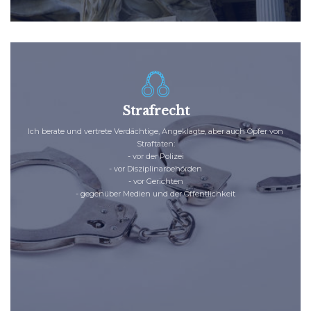
Strafrecht
Ich berate und vertrete Verdächtige, Angeklagte, aber auch Opfer von
Straftaten:
-
vor der Polizei
-
vor Disziplinarbehörden
-
vor Gerichten
-
gegenüber Medien und der Öffentlichkeit