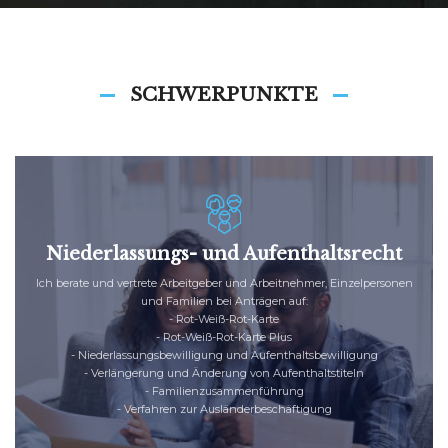
SCHWERPUNKTE
Niederlassungs- und Aufenthaltsrecht
Ich berate und vertrete Arbeitgeber und Arbeitnehmer, Einzelpersonen
und Familien bei Anträgen auf:
-
Rot-Weiß-Rot-Karte
-
Rot-Weiß-Rot-Karte Plus
-
Niederlassungsbewilligung und Aufenthaltsbewilligung
-
Verlängerung und Änderung von Aufenthaltstiteln
-
Familienzusammenführung
-
Verfahren zur Ausländerbeschäftigung